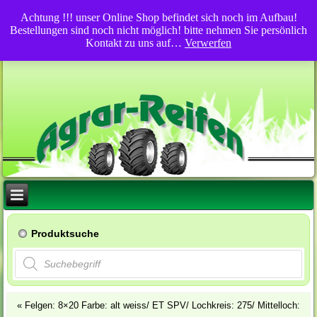
Achtung !!! unser Online Shop befindet sich noch im Aufbau!
Bestellungen sind noch nicht möglich! bitte nehmen Sie persönlich
Kontakt zu uns auf…
Verwerfen
Produktsuche
Products
search
«
Felgen: 8×20 Farbe: alt weiss/ ET SPV/ Lochkreis: 275/ Mittelloch: