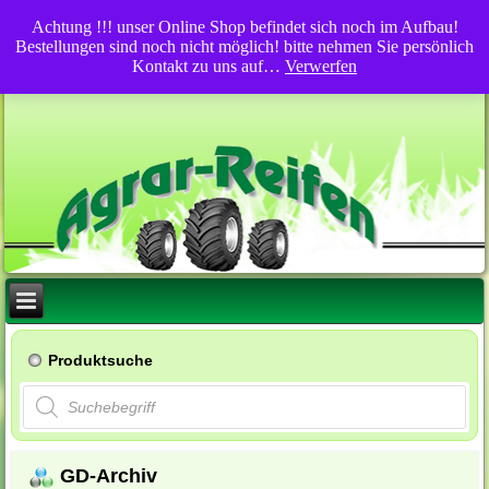
Achtung !!! unser Online Shop befindet sich noch im Aufbau!
Bestellungen sind noch nicht möglich! bitte nehmen Sie persönlich
Kontakt zu uns auf…
Verwerfen
Produktsuche
Products
search
GD-Archiv