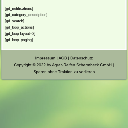
[gd_notifications]
[gd_category_description]
[gd_search]
[gd_loop_actions]
[gd_loop layout=2]
[gd_loop_paging]
Impressum
|
AGB
|
Datenschutz
Copyright © 2022 by Agrar-Reifen Schermbeck GmbH |
Sparen ohne Traktion zu verlieren