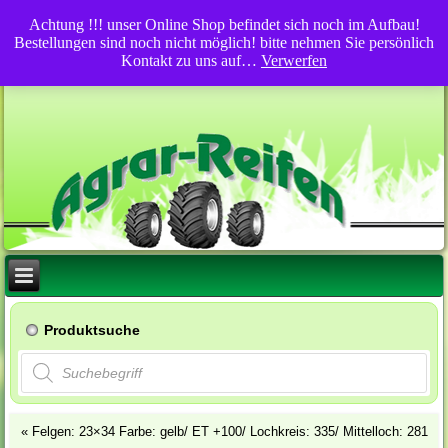
Achtung !!! unser Online Shop befindet sich noch im Aufbau!
Bestellungen sind noch nicht möglich! bitte nehmen Sie persönlich
Kontakt zu uns auf…
Verwerfen
Produktsuche
Products
search
«
Felgen: 23×34 Farbe: gelb/ ET +100/ Lochkreis: 335/ Mittelloch: 281