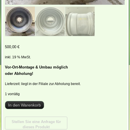
500,00
€
inkl. 19 % MwSt.
Vor-Ort-Montage & Umbau möglich
oder Abholung!
Lieferzeit:
liegt in der Filiale zur Abholung bereit.
1 vorrätig
Felgen:
In den Warenkorb
27x32
Farbe:
silber/
ET