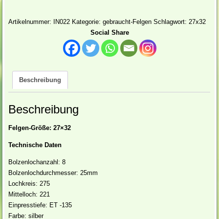
-135/
Lochkreis:
Artikelnummer:
IN022
Kategorie:
gebraucht-Felgen
Schlagwort:
27x32
275/
Social Share
Mittelloch:
221
Filiale
Gescher
Beschreibung
Menge
Beschreibung
Felgen-Größe: 27×32
Technische Daten
Bolzenlochanzahl: 8
Bolzenlochdurchmesser: 25mm
Lochkreis: 275
Mittelloch: 221
Einpresstiefe: ET -135
Farbe: silber