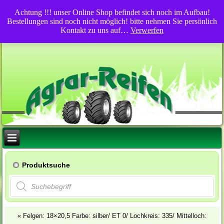
Achtung !!! unser Online Shop befindet sich noch im Aufbau!
Bestellungen sind noch nicht möglich! bitte nehmen Sie persönlich
Kontakt zu uns auf…
Verwerfen
Produktsuche
Products
search
«
Felgen: 18×20,5 Farbe: silber/ ET 0/ Lochkreis: 335/ Mittelloch: