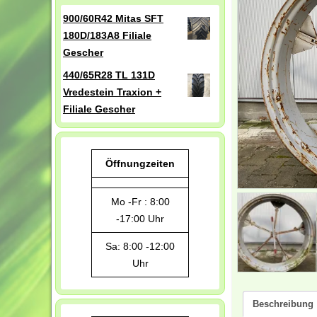
900/60R42 Mitas SFT
180D/183A8 Filiale
Gescher
440/65R28 TL 131D
Vredestein Traxion +
Filiale Gescher
Öffnungzeiten
Mo -Fr : 8:00
-17:00 Uhr
Sa: 8:00 -12:00
Uhr
Beschreibung