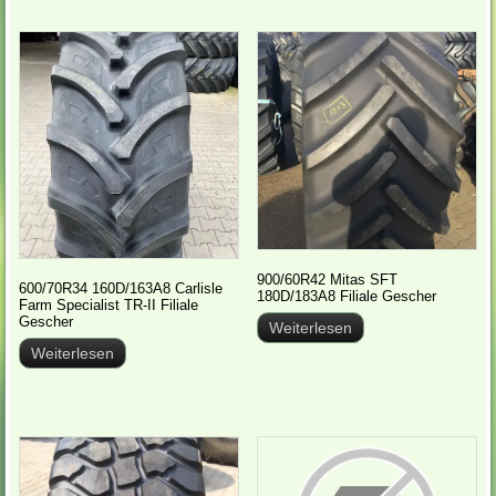
900/60R42 Mitas SFT
600/70R34 160D/163A8 Carlisle
180D/183A8 Filiale Gescher
Farm Specialist TR-II Filiale
Gescher
Weiterlesen
Weiterlesen