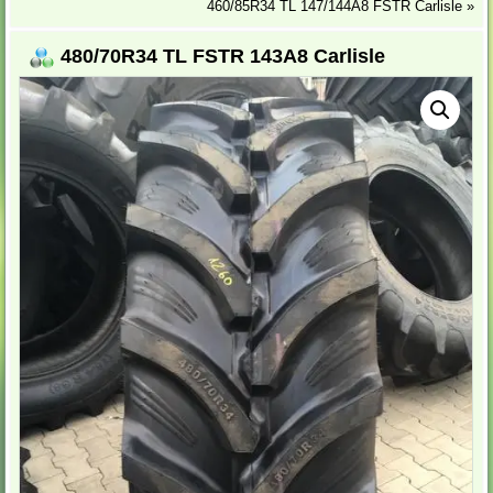
460/85R34 TL 147/144A8 FSTR Carlisle
»
480/70R34 TL FSTR 143A8 Carlisle