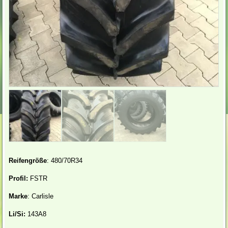
Reifengröße
: 480/70R34
Profil:
FSTR
Marke
: Carlisle
Li/Si:
143A8