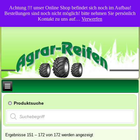
Achtung !!! unser Online Shop befindet sich noch im Aufbau!
Bestellungen sind noch nicht möglich! bitte nehmen Sie persönlich
Kontakt zu uns auf…
Verwerfen
Produktsuche
Products
search
Ergebnisse 151 – 172 von 172 werden angezeigt