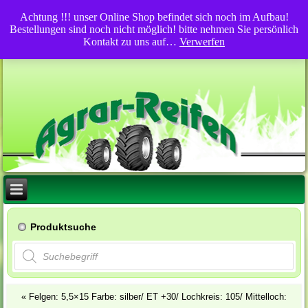
Achtung !!! unser Online Shop befindet sich noch im Aufbau!
Bestellungen sind noch nicht möglich! bitte nehmen Sie persönlich
Kontakt zu uns auf…
Verwerfen
Produktsuche
Products
search
«
Felgen: 5,5×15 Farbe: silber/ ET +30/ Lochkreis: 105/ Mittelloch: