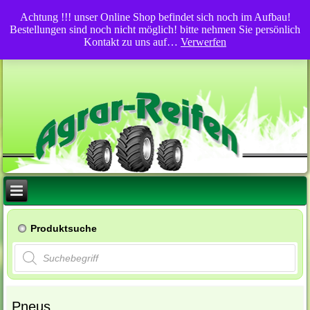
Achtung !!! unser Online Shop befindet sich noch im Aufbau!
Bestellungen sind noch nicht möglich! bitte nehmen Sie persönlich
Kontakt zu uns auf…
Verwerfen
Produktsuche
Products
search
Pneus