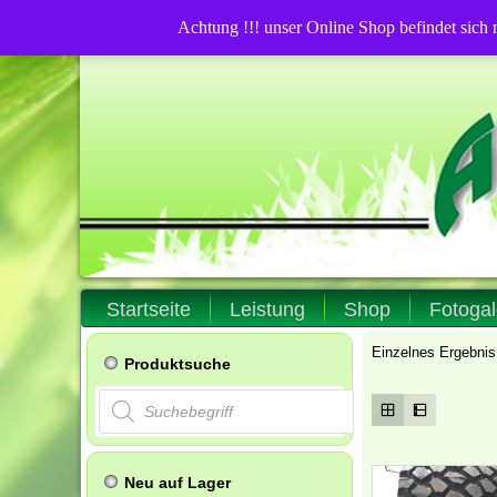
Achtung !!! unser Online Shop befindet sich
Startseite
Leistung
Shop
Fotogal
Einzelnes Ergebnis
Produktsuche
Products
search
Neu auf Lager