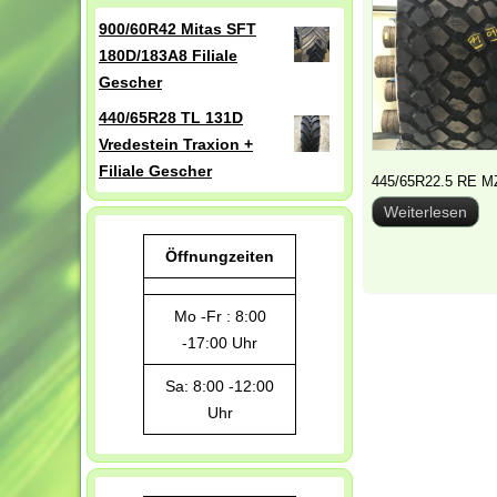
900/60R42 Mitas SFT
180D/183A8 Filiale
Gescher
440/65R28 TL 131D
Vredestein Traxion +
Filiale Gescher
445/65R22.5 RE M
Weiterlesen
Öffnungzeiten
Mo -Fr : 8:00
-17:00 Uhr
Sa: 8:00 -12:00
Uhr